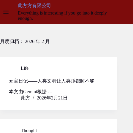
跳
此方方有限公司
至
Everything is interesting if you go into it deeply
内
enough.
容
月度归档：
2026 年 2 月
Life
元宝日记——人类文明让人类睡都睡不够
本文由Gemini根据 …
此方
2026年2月21日
Thought