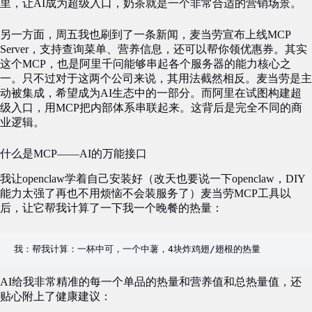
里，让AI成为超级入口，奶茶就是一个非常合适的营销场景。
另一方面，周五我也刷到了一条新闻，麦当劳宣布上线MCP
Server，支持查询菜单、营养信息，还可以帮你领优惠券。其实
这个MCP，也是阿里千问能够串起各个服务器的能力核心之
一。只不过对于这两个公司来说，其用法截然相反。麦当劳是主
动被集成，希望成为AI生态中的一部分。而阿里在试图构建超
级入口，用MCP把内部体系串联起来。这背后是完全不同的商
业逻辑。
什么是MCP——AI的万能接口
我让openclaw学着自己安装好（改天也要说一下openclaw，DIY
能力太强了再也不用烦恼不会装服务了）麦当劳MCP工具以
后，让它帮我计算了一下我一个晚餐的热量：
我：帮我计算：一杯中可，一个中薯，4块炸鸡翅/翅根的热量
AI给我非常精准的每一个单品的热量和营养值和总热量值，还
贴心附上了健康建议：