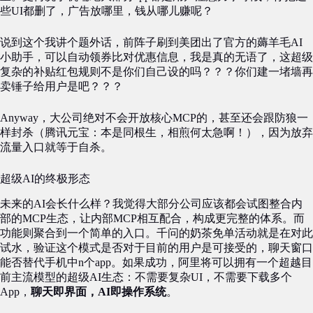
些UI都删了，广告放哪里，钱从哪儿赚呢？
说到这个我讲个题外话，前阵子刷到美团出了官方的薅羊毛AI
小助手，可以自动领券比对优惠信息，我是真的无语了，这超级
复杂的补贴红包规则不是你们自己设的吗？？？你们建一堵墙再
卖锤子给用户是吧？？？
Anyway，大公司绝对不会开放核心MCP的，甚至还会跟防狼一
样封杀（腾讯元宝：本是同根生，相煎何太急啊！），因为放弃
流量入口就等于自杀。
超级AI的终极形态
未来的AI会长什么样？我觉得大部分公司应该都会试图整合内
部的MCP生态，让内部MCP相互配合，构成更完整的体系。而
功能则聚合到一个简单的入口。千问的奶茶免单活动就是在对此
试水，验证这个模式是否对于目前的用户是可接受的，聊天窗口
能否替代手机中n个app。如果成功，阿里将可以拥有一个超越目
前主流模型的超级AI生态：不需要复杂UI，不需要下载多个
App，
聊天即界面，AI即操作系统
。