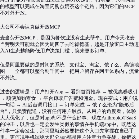
的模型可以完成在淘宝闪购点奶茶这个链路，因为它们的MCP
不对外开放。
大公司不会认真做开放MCP
麦当劳开放MCP，是因为餐饮业没有生态壁垒。用户今天吃麦
当劳明天可能就会因为周四了去吃肯德基，越是开放窗口主动进
入AI生态越能降低用户决策门槛，换来更多订单。
但是阿里要做的是封闭的系统，支付宝、淘宝、饿了么、高德地
图——全都可以整合到千问中，把用户留存在阿里体系内，流量
不外流。
过去的逻辑是：用户打开App → 看到首页推荐 → 被优惠券吸引
→ 顺便加购零食 → 平台赚取广告费和佣金。现在变成：用户说
一句话 → AI后台调用接口 → 订单完成 → 饿了么沦为"隐形后
台"，只负责配送，没有任何用户触点。从用户的角度看，体验
大大优化了，但是对app却不是什么好事。现在Anthropic对SaaS
的冲击，以后也一定会发生类似的事情在手机端app中。既然这
件事一定会发生，那阿里就必然要把这个入口先掌握在自己手
里。更何况手机端绝大部分app都是用户注意力争夺战，你把这