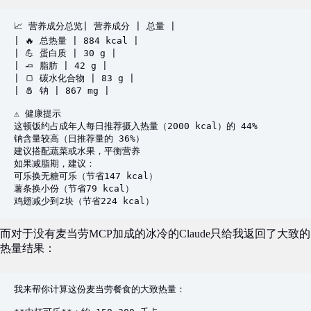
📈 营养成分总览| 营养成分 | 总量 |   

| 🔥 总热量 | 884 kcal |   

| 💪 蛋白质 | 30 g |   

| 🧈 脂肪 | 42 g |   

| 🍞 碳水化合物 | 83 g |   

| 🧂 钠 | 867 mg |   

⚠ 健康提示  

这顿饭约占成年人每日推荐摄入热量（2000 kcal）的 44%  

钠含量较高（日推荐量的 36%）  

建议搭配蔬菜或水果，平衡营养  

如果减脂期，建议：  

可乐换无糖可乐（节省147 kcal）  

薯条换小份（节省79 kcal）  

鸡翅减少到2块（节省224 kcal）
而对于没有麦当劳MCP加成的冰冷的Claude只给我返回了大致的
热量结果：
我来帮你计算这份麦当劳餐食的大致热量：
