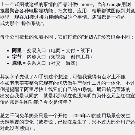
上一个试图做这样的事情的产品叫做Chrome。当年Google用浏
览器聚合各种电脑端功能，把文档、应用、相册都试图做到浏览
器里，现在AI接过接力棒继续做这个事情。逻辑都是一样的，
成为那个”操作系统“。
每个公司擅长的领域不同，它们打造的"超级AI"形态也会不同：
阿里
= 交易入口（电商 + 支付 + 线下）
字节
= 内容入口（短视频 + 创作工具）
腾讯
= 关系入口（社交 + 游戏）
其实字节先做了AI手机这个想法，可惜我觉得有点水土不服，
不如老老实实整合它现有的优势做生产创作工具的一体化，不过
倒是提醒了阿里尽快上线它们自己的AI系统。腾讯搞元宝派的
出发点我是认同的，就是我到现在也没搞明白为什么元宝红包宣
传的却是生图功能？今夕是何年？
总之千问免单奶茶只是一个开始，2026年AI的使用场景会发生
天翻地覆的变化（或者说，已经在发生了，只不过大部分用户还
对此没有感知）。