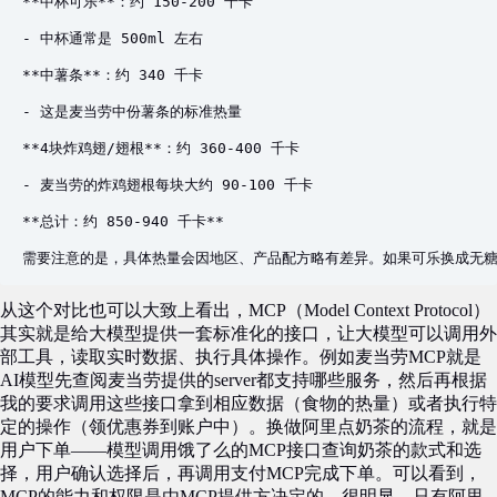
**中杯可乐**：约 150-200 千卡

- 中杯通常是 500ml 左右

**中薯条**：约 340 千卡

- 这是麦当劳中份薯条的标准热量

**4块炸鸡翅/翅根**：约 360-400 千卡

- 麦当劳的炸鸡翅根每块大约 90-100 千卡

**总计：约 850-940 千卡**

需要注意的是，具体热量会因地区、产品配方略有差异。如果可乐换成无糖版本
从这个对比也可以大致上看出，MCP（Model Context Protocol）
其实就是给大模型提供一套标准化的接口，让大模型可以调用外
部工具，读取实时数据、执行具体操作。例如麦当劳MCP就是
AI模型先查阅麦当劳提供的server都支持哪些服务，然后再根据
我的要求调用这些接口拿到相应数据（食物的热量）或者执行特
定的操作（领优惠券到账户中）。换做阿里点奶茶的流程，就是
用户下单——模型调用饿了么的MCP接口查询奶茶的款式和选
择，用户确认选择后，再调用支付MCP完成下单。可以看到，
MCP的能力和权限是由MCP提供方决定的。很明显，只有阿里