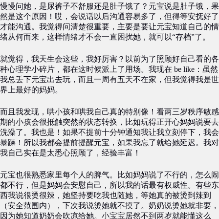
慢慢问她，是尿裤子不舒服还是肚子饿了？元宝说是肚子饿，果
然是这个原因！哎，会说话以后沟通容易多了，但得等安抚好了
才能沟通。我觉得问清楚很重要，主要是要让元宝知道自己的情
绪从何而来，这样情绪才不会一直困扰她，就可以“存档”了。
就觉得，我天生会这些，我好厉害？以前为了照顾好自己看的各
种心理学小碎片，都在这时候派上了用场。我现在 be like：虽然
我总丢下元宝出去玩，而且一周有五天不在家，但我觉得我是世
界上最好的妈妈。
而且我发现，哄小孩和哄我自己真的特别像！看两三岁秩序敏感
期的小孩会很抵触突然的状态转换，比如玩得正开心妈妈说要去
洗澡了。我也是！如果不提前十分钟通知我让我立刻停下，我会
暴躁！所以我都会提前提醒元宝，如果我忘了就给她延迟。我对
我自己实在是太悉心照顾了，经验丰富！
元宝也很熟悉家里每个人的脾气。比如妈妈说了不行的，怎么闹
都不行，但是妈妈会安慰自己，所以我的话最有权威性。有些东
西我说很烫很辣，她坚持要吃我也随她，等她真的被烫到辣到
（安全范围内），下次我说烫她就不摸了。奶奶说烫她就非要，
因为她知道奶奶会吹凉给她。小宝宝居然不到两岁就能懂这么