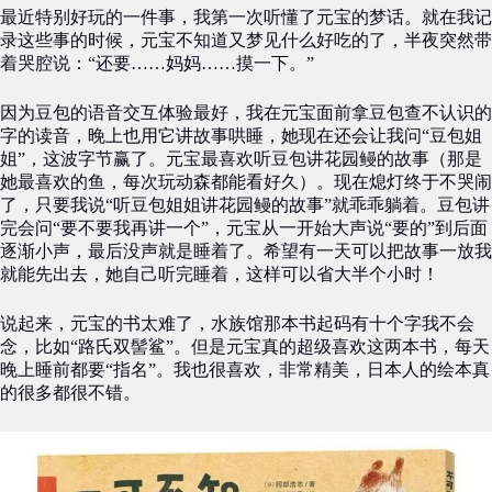
最近特别好玩的一件事，我第一次听懂了元宝的梦话。就在我记
录这些事的时候，元宝不知道又梦见什么好吃的了，半夜突然带
着哭腔说：“还要……妈妈……摸一下。”
因为豆包的语音交互体验最好，我在元宝面前拿豆包查不认识的
字的读音，晚上也用它讲故事哄睡，她现在还会让我问“豆包姐
姐”，这波字节赢了。元宝最喜欢听豆包讲花园鳗的故事（那是
她最喜欢的鱼，每次玩动森都能看好久）。现在熄灯终于不哭闹
了，只要我说“听豆包姐姐讲花园鳗的故事”就乖乖躺着。豆包讲
完会问“要不要我再讲一个”，元宝从一开始大声说“要的”到后面
逐渐小声，最后没声就是睡着了。希望有一天可以把故事一放我
就能先出去，她自己听完睡着，这样可以省大半个小时！
说起来，元宝的书太难了，水族馆那本书起码有十个字我不会
念，比如“路氏双髻鲨”。但是元宝真的超级喜欢这两本书，每天
晚上睡前都要“指名”。我也很喜欢，非常精美，日本人的绘本真
的很多都很不错。