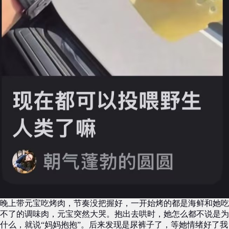
晚上带元宝吃烤肉，节奏没把握好，一开始烤的都是海鲜和她吃
不了的调味肉，元宝突然大哭。抱出去哄时，她怎么都不说是为
什么，就说“妈妈抱抱”。后来发现是尿裤子了，等她情绪好了我