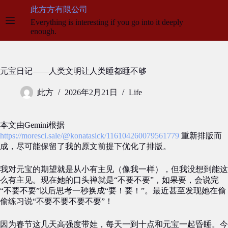
跳
此方方有限公司
至
Everything is interesting if you go into it deeply
内
enough.
容
元宝日记——人类文明让人类睡都睡不够
此方
2026年2月21日
Life
本文由Gemini根据
https://moresci.sale/@konatasick/116104260079561779
重新排版而
成，尽可能保留了我的原文前提下优化了排版。
我对元宝的期望就是从小有主见（像我一样），但我没想到能这
么有主见。现在她的口头禅就是“不要不要”，如果要，会说完
“不要不要”以后思考一秒换成“要！要！”。最近甚至发现她在偷
偷练习说“不要不要不要不要”！
因为春节这几天高强度带娃，每天一到十点和元宝一起昏睡。今