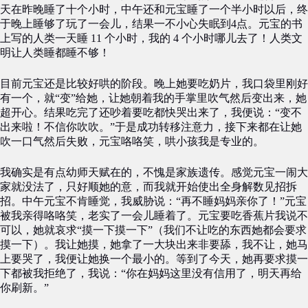
天在昨晚睡了十个小时，中午还和元宝睡了一个半小时以后，终
于晚上睡够了玩了一会儿，结果一不小心失眠到4点。元宝的书
上写的人类一天睡 11 个小时，我的 4 个小时哪儿去了！人类文
明让人类睡都睡不够！
目前元宝还是比较好哄的阶段。晚上她要吃奶片，我口袋里刚好
有一个，就“变”给她，让她朝着我的手掌里吹气然后变出来，她
超开心。结果吃完了还吵着要吃都快哭出来了，我便说：“变不
出来啦！不信你吹吹。”于是成功转移注意力，接下来都在让她
吹一口气然后失败，元宝咯咯笑，哄小孩我是专业的。
我确实是有点幼师天赋在的，不愧是家族遗传。感觉元宝一闹大
家就没法了，只好顺她的意，而我就开始使出全身解数见招拆
招。中午元宝不肯睡觉，我威胁说：“再不睡妈妈亲你了！”元宝
被我亲得咯咯笑，老实了一会儿睡着了。元宝要吃香蕉片我说不
可以，她就哀求“摸一下摸一下”（我们不让吃的东西她都会要求
摸一下）。我让她摸，她拿了一大块出来非要舔，我不让，她马
上要哭了，我便让她换一个最小的。等到了今天，她再要求摸一
下都被我拒绝了，我说：“你在妈妈这里没有信用了，明天再给
你刷新。”