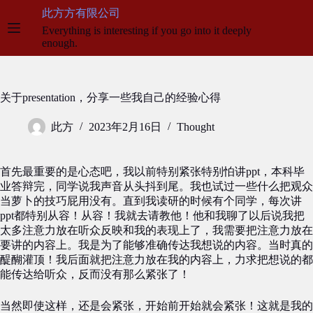
跳
此方方有限公司
至
Everything is interesting if you go into it deeply
内
enough.
容
关于presentation，分享一些我自己的经验心得
此方
2023年2月16日
Thought
首先最重要的是心态吧，我以前特别紧张特别怕讲ppt，本科毕
业答辩完，同学说我声音从头抖到尾。我也试过一些什么把观众
当萝卜的技巧屁用没有。直到我读研的时候有个同学，每次讲
ppt都特别从容！从容！我就去请教他！他和我聊了以后说我把
太多注意力放在听众反映和我的表现上了，我需要把注意力放在
要讲的内容上。我是为了能够准确传达我想说的内容。当时真的
醍醐灌顶！我后面就把注意力放在我的内容上，力求把想说的都
能传达给听众，反而没有那么紧张了！
当然即使这样，还是会紧张，开始前开始就会紧张！这就是我的