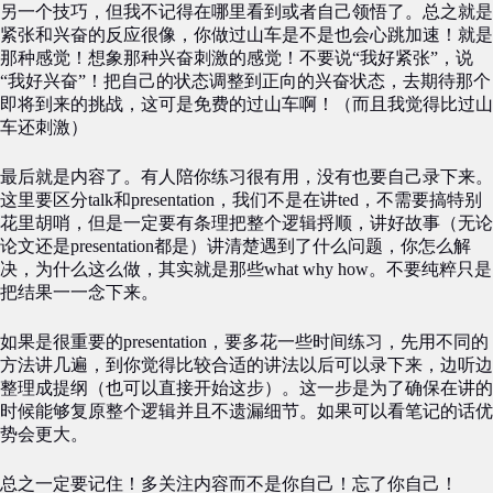
另一个技巧，但我不记得在哪里看到或者自己领悟了。总之就是
紧张和兴奋的反应很像，你做过山车是不是也会心跳加速！就是
那种感觉！想象那种兴奋刺激的感觉！不要说“我好紧张”，说
“我好兴奋”！把自己的状态调整到正向的兴奋状态，去期待那个
即将到来的挑战，这可是免费的过山车啊！（而且我觉得比过山
车还刺激）
最后就是内容了。有人陪你练习很有用，没有也要自己录下来。
这里要区分talk和presentation，我们不是在讲ted，不需要搞特别
花里胡哨，但是一定要有条理把整个逻辑捋顺，讲好故事（无论
论文还是presentation都是）讲清楚遇到了什么问题，你怎么解
决，为什么这么做，其实就是那些what why how。不要纯粹只是
把结果一一念下来。
如果是很重要的presentation，要多花一些时间练习，先用不同的
方法讲几遍，到你觉得比较合适的讲法以后可以录下来，边听边
整理成提纲（也可以直接开始这步）。这一步是为了确保在讲的
时候能够复原整个逻辑并且不遗漏细节。如果可以看笔记的话优
势会更大。
总之一定要记住！多关注内容而不是你自己！忘了你自己！