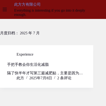
跳
此方方有限公司
至
Everything is interesting if you go into it deeply
内
enough.
容
月度归档：
2025 年 7 月
Experience
手把手教会你生活化减脂
隔了快半年才写第三篇减肥贴，主要是因为…
此方
2025年7月8日
2 条评论