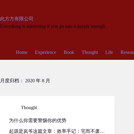
跳
至
内
此方方有限公司
容
Everything is interesting if you go into it deeply enough.
Home
Experience
Book
Thought
Life
Resear
月度归档：
2020 年 8 月
Thought
为什么你需要警惕你的优势
起源是岚爷这篇文章：效率手记：宅而不废…