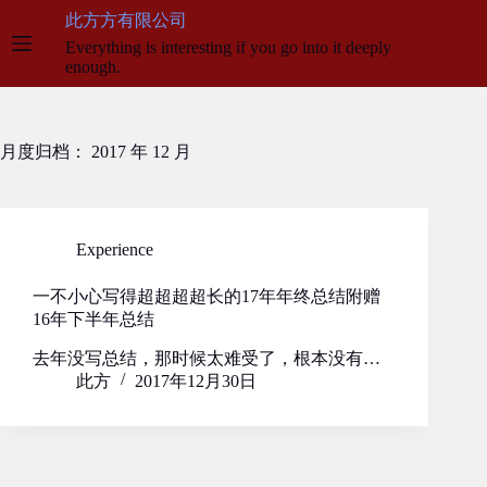
跳
此方方有限公司
至
Everything is interesting if you go into it deeply
内
enough.
容
月度归档：
2017 年 12 月
Experience
一不小心写得超超超超长的17年年终总结附赠
16年下半年总结
去年没写总结，那时候太难受了，根本没有…
此方
2017年12月30日