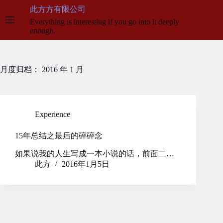
跳
此方方有限公司
至
Everything is interesting if you go into it deeply
内
enough.
容
月度归档：
2016 年 1 月
Experience
15年总结之最后的碎碎念
如果说我的人生写成一本小说的话，前面二…
此方
2016年1月5日